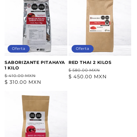
Oferta
Oferta
SABORIZANTE PITAHAYA
RED THAI 2 KILOS
1 KILO
Precio
Precio
$ 580.00 MXN
Precio
Precio
$ 410.00 MXN
habitual
$ 450.00 MXN
de
habitual
$ 310.00 MXN
de
oferta
oferta