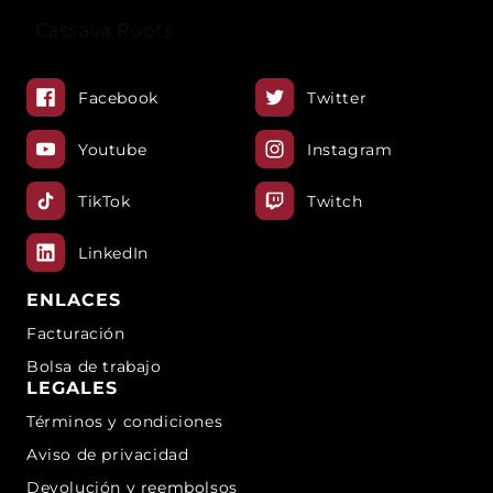
Cassava Roots
Moneda de Chococo
14 DE MARZO DE 2025
Facebook
Twitter
Ingredientes Yogurt griego natural 130 grPolvo
Coco Cassava roots 80gr Chocolate derretido 200
Youtube
Instagram
ml -Mezcla yogurt natural con Polvo coco hasta
que sea homogénea. -En una charola porciona la
TikTok
Twitch
mezcla en...
LinkedIn
ENLACES
Facturación
Bolsa de trabajo
LEGALES
Términos y condiciones
Aviso de privacidad
Devolución y reembolsos