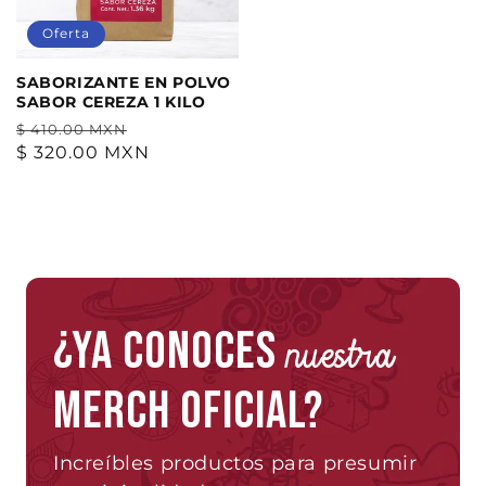
Oferta
SABORIZANTE EN POLVO
SABOR CEREZA 1 KILO
Precio
Precio
$ 410.00 MXN
habitual
$ 320.00 MXN
de
oferta
¿Ya conoces
nuestra
merch oficial?
Increíbles productos para presumir