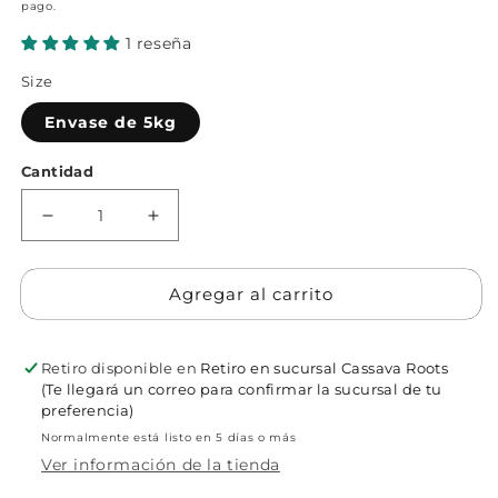
pago.
e
1 reseña
m
2
Size
e
u
Envase de 5kg
v
Abrir
m
elemento
Cantidad
multimedia
1
Reducir
Aumentar
en
cantidad
cantidad
una
para
para
ventana
Jarabe
Jarabe
Agregar al carrito
modal
de
de
Blueberry
Blueberry
Retiro disponible en
Retiro en sucursal Cassava Roots
(Te llegará un correo para confirmar la sucursal de tu
preferencia)
Normalmente está listo en 5 días o más
Ver información de la tienda